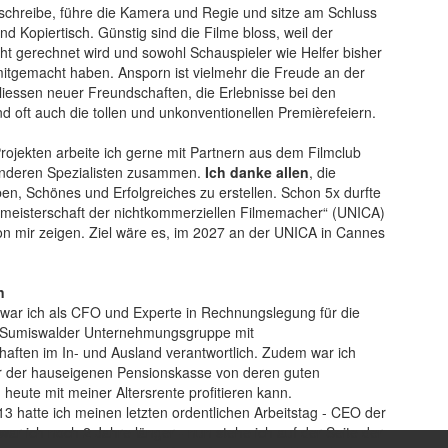
 schreibe, führe die Kamera und Regie und sitze am Schluss
d Kopiertisch. Günstig sind die Filme bloss, weil der
ht gerechnet wird und sowohl Schauspieler wie Helfer bisher
itgemacht haben. Ansporn ist vielmehr die Freude an der
iessen neuer Freundschaften, die Erlebnisse bei den
d oft auch die tollen und unkonventionellen Premièrefeiern.
rojekten arbeite ich gerne mit Partnern aus dem Filmclub
anderen Spezialisten zusammen.
Ich danke allen
, die
en, Schönes und Erfolgreiches zu erstellen. Schon 5x durfte
tmeisterschaft der nichtkommerziellen Filmemacher“ (UNICA)
n mir zeigen. Ziel wäre es, im 2027 an der UNICA in Cannes
n
war ich als CFO und Experte in Rechnungslegung für die
 Sumiswalder Unternehmungsgruppe mit
haften im In- und Ausland verantwortlich. Zudem war ich
r der hauseigenen Pensionskasse von deren guten
 heute mit meiner Altersrente profitieren kann.
13 hatte ich meinen letzten ordentlichen Arbeitstag - CEO der
ar ich noch 2 Jahre länger - nun stehe ich auf der Seite der