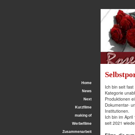
Selbstpor
Home
Ich bin seit fas
News
Kategorie unab
Produktionen ei
Next
Dokumentar- un
Kurzfilme
Institutionen.
making of
Ich bin im Apri
seit 2021 wied
Werbefilme
Zusammenarbeit