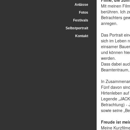
Filme, die zu
Anlässe
Mit meinen Fil
berühren. Ich z
Fotos
Betrachters ge
Festivals
anregen.
Selbstportrait
Das Portrait ei
Kontakt
sich im Leben n
einsamer Bauer
und können hier
werden.
Dass dabei auch
Beamtentraum, 
In Zusammenarb
Fünf davon sind
Hirtenleben auf
Legende „JACKY“
Betrachtung) - 
sowie seine „Be
Freude ist me
Meine Kurzfilme