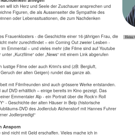
m Nachdenken anregen
men will ich Herz und Seele der Zuschauer ansprechen und
eichne Figuren, die als Aussenseiter die Sympathie des
winnen oder Lebenssituationen, die zum Nachdenken
nes Frauenklosters - die Geschichte einer 16-jährigen Frau, die
Heinz 
icht mehr zurechtfindet – ein Coming Out zweier Lesben -
 im Emmental – und vieles mehr (die Filme sind auf Youtube
 unter „Kurzfilme“ oder „News“ mit einem Link abgerufen
 lustige Filme oder auch Krimi's sind (zB: Bergluft,
Geruch der alten Geigen) rundet das ganze ab.
eit mit Filmfreunden sind auch grössere Werke entstanden.
 auf DVD erhältlich – einige bereits im Kino gezeigt. Das
 einer Emmentaler Alp - ein Portrait über die Rock‘n Roll
 - Geschichte der alten Häuser in Belp (historische
Jubiläums-DVD des Jodlerclub Alchenstorf mit Hannes Fuhrer
rner Jodlerpredigt“
in Ansporn
 sind nicht mit Geld erschaffen. Vieles mache ich in