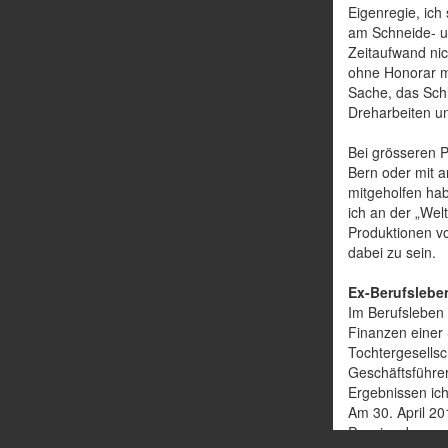
Eigenregie, ich
am Schneide- un
Zeitaufwand nic
ohne Honorar m
Sache, das Schl
Dreharbeiten un
Bei grösseren P
Bern oder mit 
mitgeholfen hab
ich an der „Wel
Produktionen vo
dabei zu sein.
Ex-Berufslebe
Im Berufsleben 
Finanzen einer
Tochtergesellsc
Geschäftsführe
Ergebnissen ich
Am 30. April 20
Pensionskasse w